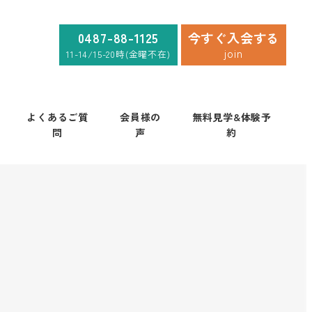
0487-88-1125
今すぐ入会する
join
11-14/15-20時(金曜不在)
よくあるご質
会員様の
無料見学&体験予
問
声
約