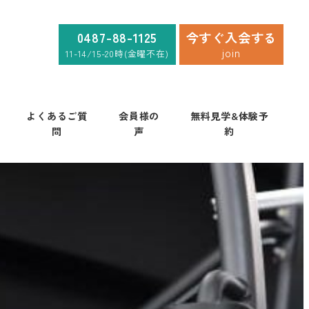
0487-88-1125
今すぐ入会する
join
11-14/15-20時(金曜不在)
よくあるご質
会員様の
無料見学&体験予
問
声
約