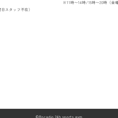
）
※11時〜14時/15時〜20時（
金曜日スタッフ不在）
©︎Rocadio 24h sports gym