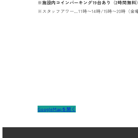
※施設内コインパーキング19台あり（2時間無料
※スタッフアワー…11時〜14時/15時〜20時（
GoogleMapを開く